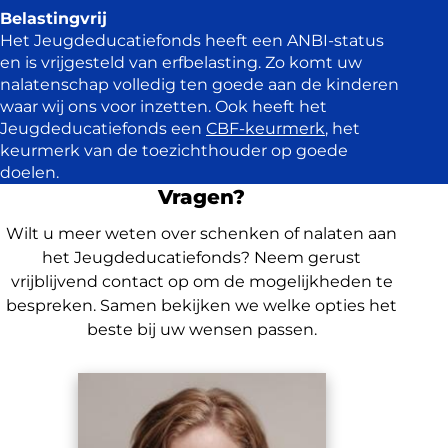
Belastingvrij
Het Jeugdeducatiefonds heeft een ANBI-status
en is vrijgesteld van erfbelasting. Zo komt uw
nalatenschap volledig ten goede aan de kinderen
waar wij ons voor inzetten. Ook heeft het
Jeugdeducatiefonds een
CBF-keurmerk
, het
keurmerk van de toezichthouder op goede
doelen.
Vragen?
Wilt u meer weten over schenken of nalaten aan
het Jeugdeducatiefonds? Neem gerust
vrijblijvend contact op om de mogelijkheden te
bespreken. Samen bekijken we welke opties het
beste bij uw wensen passen.