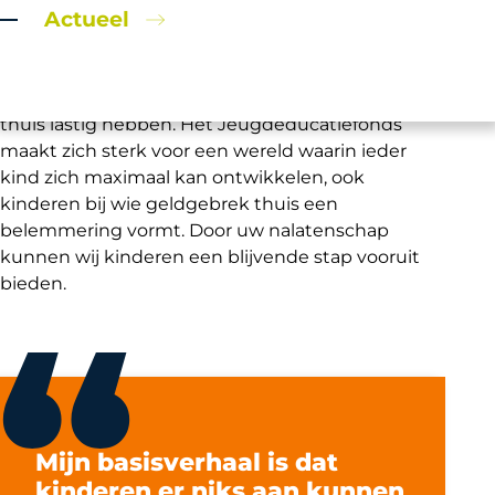
Actueel
Jeugdeducatiefonds
Wilt u iets onvergetelijks doen? Laat dan een
toekomst vol kansen na aan kinderen die het
thuis lastig hebben. Het Jeugdeducatiefonds
maakt zich sterk voor een wereld waarin ieder
kind zich maximaal kan ontwikkelen, ook
kinderen bij wie geldgebrek thuis een
belemmering vormt. Door uw nalatenschap
kunnen wij kinderen een blijvende stap vooruit
bieden.
Mijn basisverhaal is dat
kinderen er niks aan kunnen