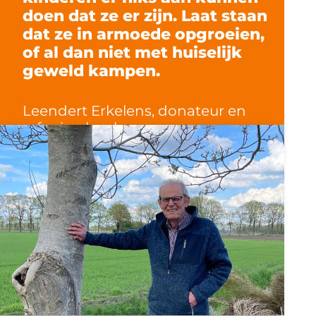
doen dat ze er zijn. Laat staan
dat ze in armoede opgroeien,
of al dan niet met huiselijk
geweld kampen.
Leendert Erkelens, donateur en
erfenisschenker