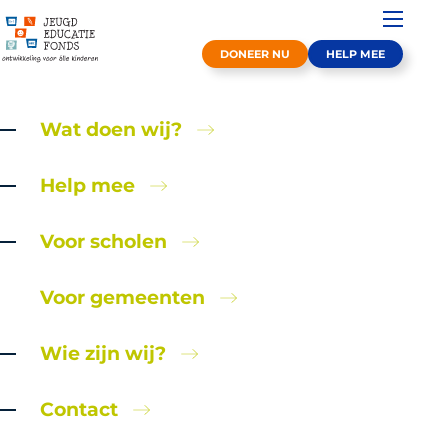
DONEER NU
HELP MEE
Wat doen wij?
Help mee
Voor scholen
Voor gemeenten
Een kansrijke toekomst
voor kinderen, dankzij
Wie zijn wij?
uw nalatenschap
Contact
Nalaten aan het