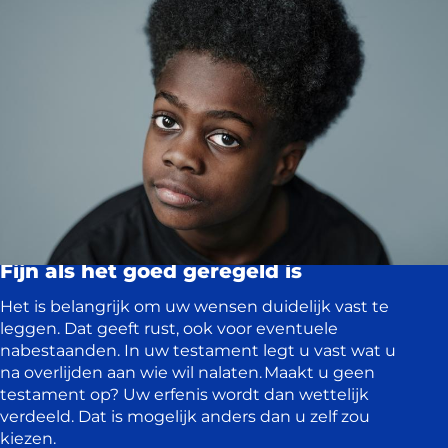
Fijn als het goed geregeld is
Het is belangrijk om uw wensen duidelijk vast te
leggen. Dat geeft rust, ook voor eventuele
nabestaanden. In uw testament legt u vast wat u
na overlijden aan wie wil nalaten. Maakt u geen
testament op? Uw erfenis wordt dan wettelijk
verdeeld. Dat is mogelijk anders dan u zelf zou
kiezen.