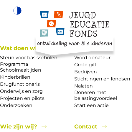
Wat doen wij?
Help mee
Steun voor basisscholen
Word donateur
Programma
Grote gift
Schoolmaaltijden
Bedrijven
Kinderbrillen
Stichtingen en fondsen
Brugfunctionaris
Nalaten
Onderwijs en zorg
Doneren met
Projecten en pilots
belastingvoordeel
Onderzoeken
Start een actie
Wie zijn wij?
Contact