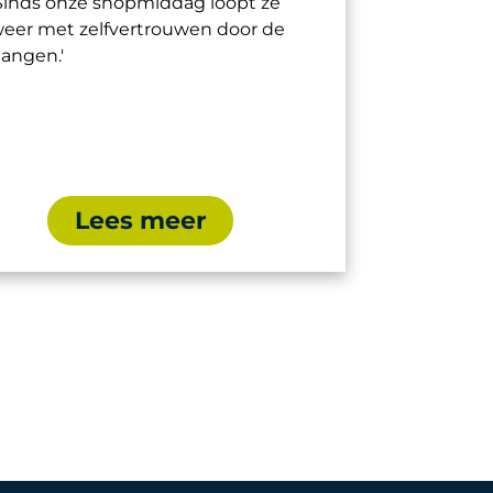
Sinds onze shopmiddag loopt ze
eer met zelfvertrouwen door de
angen.'
Lees meer