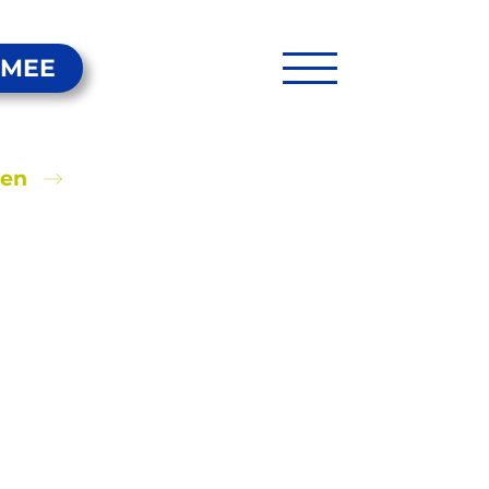
 MEE
ten
oor kinderen
 onderwijs als