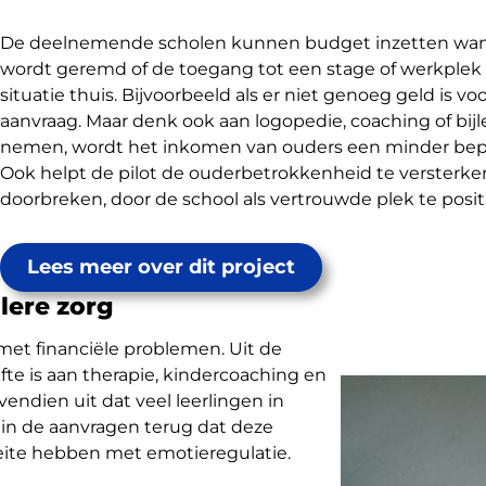
De deelnemende scholen kunnen budget inzetten wanne
wordt geremd of de toegang tot een stage of werkplek
situatie thuis. Bijvoorbeeld als er niet genoeg geld is v
aanvraag. Maar denk ook aan logopedie, coaching of bijl
nemen, wordt het inkomen van ouders een minder bepa
Ook helpt de pilot de ouderbetrokkenheid te versterk
doorbreken, door de school als vertrouwde plek te posit
Lees meer over dit project
lere zorg
met
financiële problemen.
Uit de
e
ft
e
is
aan
therapie,
kindercoaching
en
vendien
uit
dat veel
leerlingen
in
 in
de
aanvragen
terug dat
deze
ite
hebben met
emotieregulatie
.