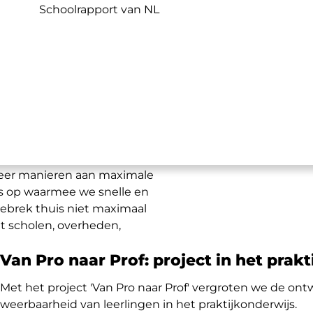
central
Schoolrapport van NL
r maximale
olen die bij het
eer manieren aan
maximale
ts op
waarmee we
snelle en
ebrek thuis niet
maximaal
 scholen, overheden,
Van Pro naar Prof: project in het prak
Met het project 'Van Pro naar Prof' vergroten we de ont
weerbaarheid van leerlingen in het praktijkonderwijs.