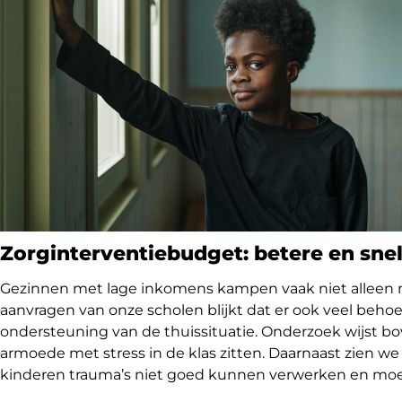
Zorginterventiebudget: betere en snel
G
ezinnen
met lage inkomens
kampen vaak
niet alleen
aanvragen van onze scholen blijk
t
dat er
ook
veel
beho
ondersteuning van de thuissitua
ti
e.
O
nderzoek
wijst
bo
armoede
met stress in de klas zi
tt
en
.
D
aarnaast
zien we
kinderen
trauma
’
s
niet goed
kunnen verwerken en
moe