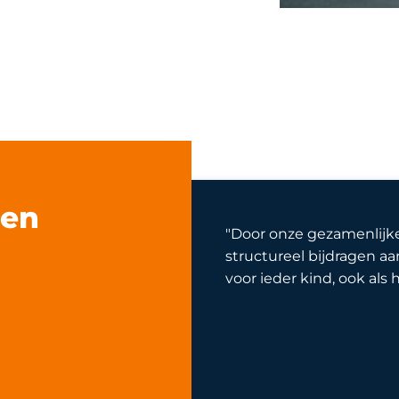
den
"Door onze gezamenlij
structureel bijdragen a
voor ieder kind, ook als