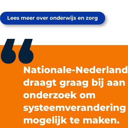
Lees meer over onderwijs en zorg
Nationale-Nederlan
draagt graag bij aan
onderzoek om
systeemverandering
mogelijk te maken.