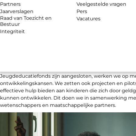
Partners
Veelgestelde vragen
Jaarverslagen
Pers
Raad van Toezicht en
Vacatures
Bestuur
Integriteit
Onze projecten en pilots voo
ontwikkelingskansen
Naast
onze
ondersteuning
aan
kinderen via de basis
sch
Jeugdeducatiefonds zijn aangesloten,
werken we op m
ontwikkelingskansen
.
We zetten
ook projecten en pilo
effectieve hulp bieden aan kinderen die
zich door geldg
kunnen ontwikkelen
.
Dit doen we in samenwerking met
wetenschappers en maatschappelijke partners.