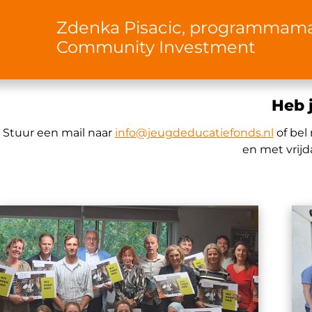
Zdenka Pisacic, programmam
Community Investment
Heb 
Stuur een mail naar
info@jeugdeducatiefonds.nl
of bel
en met vrijd