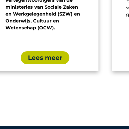
vertegenwoordigers van de
'
ministeries van Sociale Zaken
w
en Werkgelegenheid (SZW) en
g
Onderwijs, Cultuur en
Wetenschap (OCW).
Lees meer