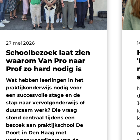
27 mei 2026
1
Schoolbezoek laat zien
waarom Van Pro naar
Prof zo hard nodig is
Wat hebben leerlingen in het
praktijkonderwijs nodig voor
N
een succesvolle stage en de
d
stap naar vervolgonderwijs of
J
duurzaam werk? Die vraag
k
stond centraal tijdens een
k
bezoek aan praktijkschool De
w
Poort in Den Haag met
m