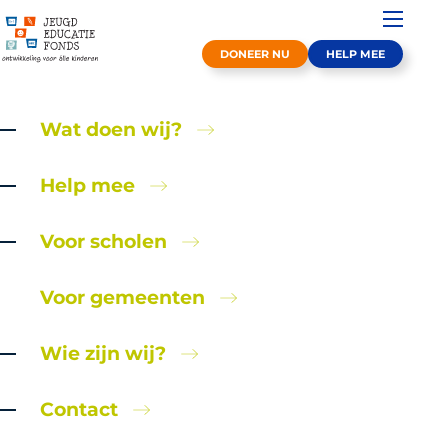
DONEER NU
HELP MEE
Wat doen wij?
Help mee
Voor scholen
Een zomerdag zonder
Voor gemeenten
zorgen
Wie zijn wij?
Doneer nu
Lees meer
Contact