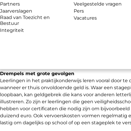
Wetenschap (OCW).
Partners
Veelgestelde vragen
Jaarverslagen
Pers
Naast teamleden van het Jeugdeducatiefonds waren bi
Raad van Toezicht en
Vacatures
Bestuur
werkbezoek vertegenwoordigers van de ministeries va
Integriteit
Sociale Zaken en Werkgelegenheid (SZW) en Onderwijs
Cultuur en Wetenschap (OCW) aanwezig.
Ook directeu
brugfunctionarissen van andere praktijkscholen sloten
aan.
Gesprekken tijdens het bezoek maakten opnieuw du
toekomst van jongeren én hoe belangrijk praktische en 
Drempels met grote gevolgen
Leerlingen in het praktijkonderwijs leren vooral door te
wanneer er thuis onvoldoende geld is. Waar een stagep
loopbaan, kan geldgebrek die kans voor anderen letterl
illustreren. Zo zijn er leerlingen die geen veiligheids
hebben voor certificaten die nodig zijn om bijvoorbeeld
duizend euro. Ook vervoerskosten vormen regelmatig ee
lastig om dagelijks op school of op een stageplek te ver