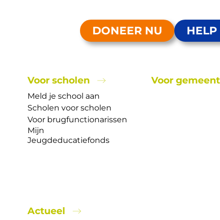
DONEER NU
HELP
Voor scholen
Voor gemeen
Meld je school aan
Scholen voor scholen
Voor brugfunctionarissen
o naar Prof zo hard nodig is
Mijn
Jeugdeducatiefonds
g voor
ijs of
n
Zaken
Actueel
n