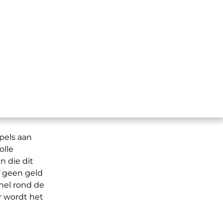
p de
pels aan
olle
n die dit
f geen geld
nel rond de
r wordt het