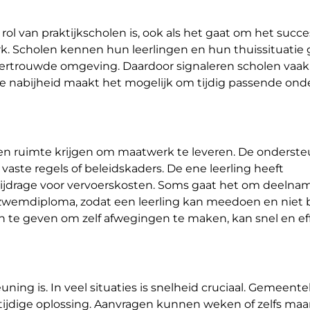
l van praktijkscholen is, ook als het gaat om het succe
k. Scholen kennen hun leerlingen en hun thuissituatie 
en vertrouwde omgeving. Daardoor signaleren scholen va
Die nabijheid maakt het mogelijk om tijdig passende on
olen ruimte krijgen om maatwerk te leveren. De onderste
n vaste regels of beleidskaders. De ene leerling heeft
 bijdrage voor vervoerskosten. Soms gaat het om deelna
zwemdiploma, zodat een leerling kan meedoen en niet 
 te geven om zelf afwegingen te maken, kan snel en eff
ing is. In veel situaties is snelheid cruciaal. Gemeentel
tijdige oplossing. Aanvragen kunnen weken of zelfs ma