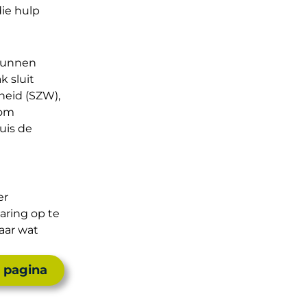
die hulp
 kunnen
k sluit
heid (SZW),
 om
uis de
er
aring op te
aar wat
 pagina