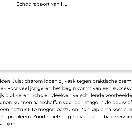
Schoolrapport van NL
j het
n
,
ren en
idelijk hoe groot de impact van geldzorgen kan zijn o
financiële ondersteuning daarom is.
 dóen. Juist daarom lopen zij vaak tegen praktische drem
lek voor veel jongeren het begin vormt van een succesv
ijk blokkeren. Scholen deelden verschillende voorbeelde
schoenen kunnen aanschaffen voor een stage in de bouw, o
 een heftruck te mogen besturen. Zo'n diploma kost al s
n probleem. Zonder fiets of geld voor openbaar vervoe
schijnen.