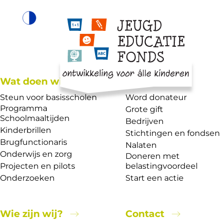
Wat doen wij?
Help mee
Steun voor basisscholen
Word donateur
Programma
Grote gift
27 mei 2026
Schoolmaaltijden
Bedrijven
Kinderbrillen
Schoolbezoek laat zien waarom Van Pr
Stichtingen en fondsen
Brugfunctionaris
Nalaten
Wat hebben leerlingen in het praktijkonderwijs nodi
Onderwijs en zorg
Doneren met
een succesvolle stage en de stap naar vervolgonderw
Projecten en pilots
belastingvoordeel
duurzaam werk? Die vraag stond centraal tijdens ee
Onderzoeken
Start een actie
bezoek aan praktijkschool De Poort in Den Haag met
vertegenwoordigers van de ministeries van Sociale 
Wie zijn wij?
Contact
en Werkgelegenheid (SZW) en Onderwijs, Cultuur e