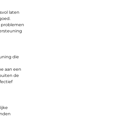
svol laten
goed.
ak problemen
dersteuning
uning die
me aan een
buiten de
ectief
ijke
anden