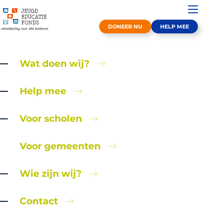
DONEER NU
HELP MEE
Wat doen wij?
23 mei 2025
PERSBERICHT Nederland krijgt een
Help mee
onvoldoende voor
ontwikkelingskansen van kinderen
Voor scholen
die opgroeien in armoede
Voor gemeenten
Wie zijn wij?
Contact