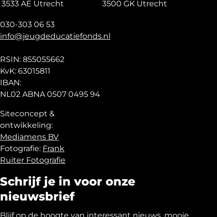
3533 AE Utrecht
3500 GK Utrecht
030-303 06 53
info@jeugdeducatiefonds.nl
RSIN: 855055662
KvK: 63015811
IBAN:
NL02 ABNA 0507 0495 94
Siteconcept &
ontwikkeling:
Mediamens BV
Fotografie:
Frank
Ruiter Fotografie
Schrijf je in voor onze
nieuwsbrief
Blijf op de hoogte van interessant nieuws, mooie