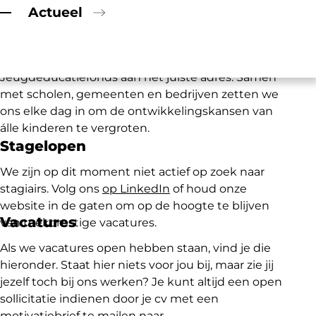
Actueel
Ben je op zoek naar
een baan waarbij je een
verschil kunt maken voor
kinderen in Nederland
die opgroeien in armoede
? Dan ben je bij het
Jeugdeducatiefonds a
an het juiste adres.
Samen
met scholen, gemeenten en bedrijven zetten we
ons elke dag in om de ontwikkelingskansen van
álle
kinderen te vergroten.
Stagelopen
We zijn op dit moment
niet actief op zoek naar
stagiair
s.
Volg ons
op LinkedIn
of houd
onze
website in de gaten
om op de hoogte te blijven
Vacatures
van toekomstige vacatures.
Als we vacatures open hebben staan, vind je die
hieronder. Staat hier niets voor jou bij, maar zie
jij
jezelf toch bij ons werken?
Je k
unt altijd
een open
sollicitatie
indienen
door je
cv
met een
motivatiebrief te mailen naar