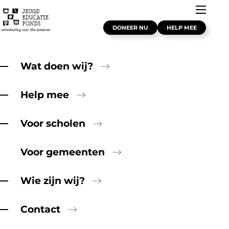
DONEER NU
HELP MEE
Wat doen wij?
Help mee
Voor scholen
Voor gemeenten
Word jij onze nieuwe
collega?
Wie zijn wij?
Contact
Werken bij het
Jeugdeducatiefonds